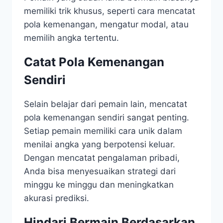
memiliki trik khusus, seperti cara mencatat
pola kemenangan, mengatur modal, atau
memilih angka tertentu.
Catat Pola Kemenangan
Sendiri
Selain belajar dari pemain lain, mencatat
pola kemenangan sendiri sangat penting.
Setiap pemain memiliki cara unik dalam
menilai angka yang berpotensi keluar.
Dengan mencatat pengalaman pribadi,
Anda bisa menyesuaikan strategi dari
minggu ke minggu dan meningkatkan
akurasi prediksi.
Hindari Bermain Berdasarkan