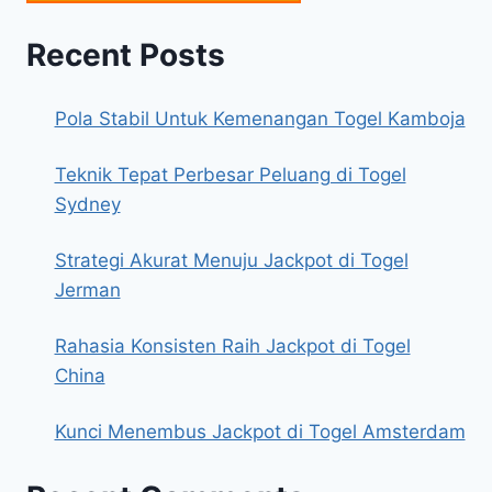
Recent Posts
Pola Stabil Untuk Kemenangan Togel Kamboja
Teknik Tepat Perbesar Peluang di Togel
Sydney
Strategi Akurat Menuju Jackpot di Togel
Jerman
Rahasia Konsisten Raih Jackpot di Togel
China
Kunci Menembus Jackpot di Togel Amsterdam