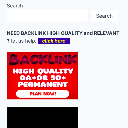
Search
Search
NEED BACKLINK HIGH QUALITY and RELEVANT
?
let us help.
click here