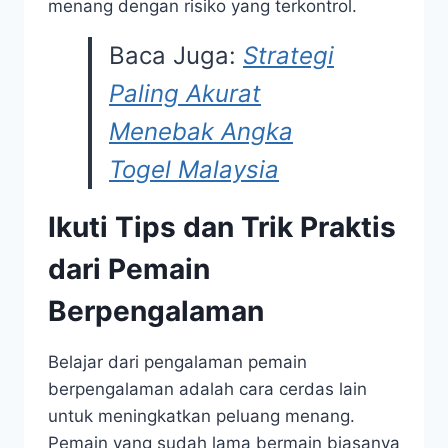
menang dengan risiko yang terkontrol.
Baca Juga:
Strategi
Paling Akurat
Menebak Angka
Togel Malaysia
Ikuti Tips dan Trik Praktis
dari Pemain
Berpengalaman
Belajar dari pengalaman pemain
berpengalaman adalah cara cerdas lain
untuk meningkatkan peluang menang.
Pemain yang sudah lama bermain biasanya