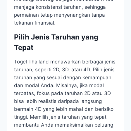
menjaga konsistensi taruhan, sehingga
permainan tetap menyenangkan tanpa
tekanan finansial.
Pilih Jenis Taruhan yang
Tepat
Togel Thailand menawarkan berbagai jenis
taruhan, seperti 2D, 3D, atau 4D. Pilih jenis
taruhan yang sesuai dengan kemampuan
dan modal Anda. Misalnya, jika modal
terbatas, fokus pada taruhan 2D atau 3D
bisa lebih realistis daripada langsung
bermain 4D yang lebih mahal dan berisiko
tinggi. Memilih jenis taruhan yang tepat
membantu Anda memaksimalkan peluang