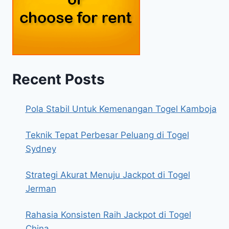
Recent Posts
Pola Stabil Untuk Kemenangan Togel Kamboja
Teknik Tepat Perbesar Peluang di Togel
Sydney
Strategi Akurat Menuju Jackpot di Togel
Jerman
Rahasia Konsisten Raih Jackpot di Togel
China