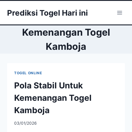
Skip
Prediksi Togel Hari ini
to
content
Kemenangan Togel
Kamboja
TOGEL ONLINE
Pola Stabil Untuk
Kemenangan Togel
Kamboja
03/01/2026