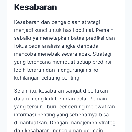
Kesabaran
Kesabaran dan pengelolaan strategi
menjadi kunci untuk hasil optimal. Pemain
sebaiknya menetapkan batas prediksi dan
fokus pada analisis angka daripada
mencoba menebak secara acak. Strategi
yang terencana membuat setiap prediksi
lebih terarah dan mengurangi risiko
kehilangan peluang penting.
Selain itu, kesabaran sangat diperlukan
dalam mengikuti tren dan pola. Pemain
yang terburu-buru cenderung melewatkan
informasi penting yang sebenarnya bisa
dimanfaatkan. Dengan manajemen strategi
dan kesabaran, pengalaman bermain