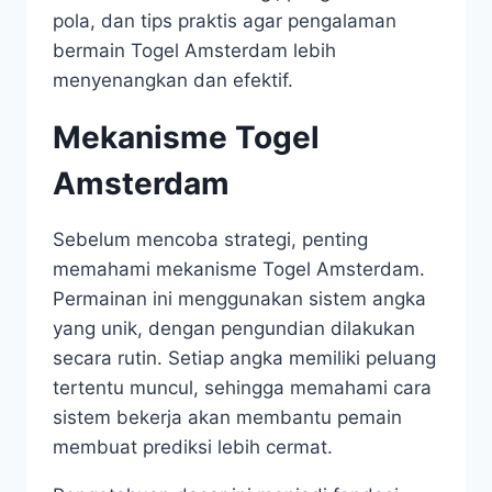
pola, dan tips praktis agar pengalaman
bermain Togel Amsterdam lebih
menyenangkan dan efektif.
Mekanisme Togel
Amsterdam
Sebelum mencoba strategi, penting
memahami mekanisme Togel Amsterdam.
Permainan ini menggunakan sistem angka
yang unik, dengan pengundian dilakukan
secara rutin. Setiap angka memiliki peluang
tertentu muncul, sehingga memahami cara
sistem bekerja akan membantu pemain
membuat prediksi lebih cermat.