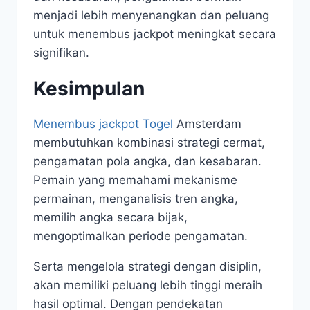
menjadi lebih menyenangkan dan peluang
untuk menembus jackpot meningkat secara
signifikan.
Kesimpulan
Menembus jackpot Togel
Amsterdam
membutuhkan kombinasi strategi cermat,
pengamatan pola angka, dan kesabaran.
Pemain yang memahami mekanisme
permainan, menganalisis tren angka,
memilih angka secara bijak,
mengoptimalkan periode pengamatan.
Serta mengelola strategi dengan disiplin,
akan memiliki peluang lebih tinggi meraih
hasil optimal. Dengan pendekatan