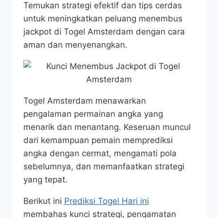
Temukan strategi efektif dan tips cerdas
untuk meningkatkan peluang menembus
jackpot di Togel Amsterdam dengan cara
aman dan menyenangkan.
Togel Amsterdam menawarkan
pengalaman permainan angka yang
menarik dan menantang. Keseruan muncul
dari kemampuan pemain memprediksi
angka dengan cermat, mengamati pola
sebelumnya, dan memanfaatkan strategi
yang tepat.
Berikut ini
Prediksi Togel Hari ini
membahas kunci strategi, pengamatan