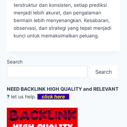
terstruktur dan konsisten, setiap prediksi
menjadi lebih akurat, dan pengalaman
bermain lebih menyenangkan. Kesabaran,
observasi, dan strategi yang tepat menjadi
kunci untuk memaksimalkan peluang.
Search
Search
NEED BACKLINK HIGH QUALITY and RELEVANT
?
let us help.
click here