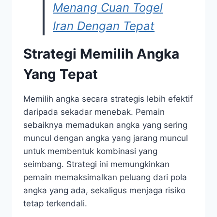
Menang Cuan Togel
Iran Dengan Tepat
Strategi Memilih Angka
Yang Tepat
Memilih angka secara strategis lebih efektif
daripada sekadar menebak. Pemain
sebaiknya memadukan angka yang sering
muncul dengan angka yang jarang muncul
untuk membentuk kombinasi yang
seimbang. Strategi ini memungkinkan
pemain memaksimalkan peluang dari pola
angka yang ada, sekaligus menjaga risiko
tetap terkendali.