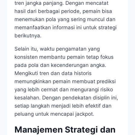
tren jangka panjang. Dengan mencatat
hasil dari berbagai periode, pemain bisa
menemukan pola yang sering muncul dan
memanfaatkan informasi ini untuk strategi
berikutnya.
Selain itu, waktu pengamatan yang
konsisten membantu pemain tetap fokus
pada pola dan kecenderungan angka.
Mengikuti tren dan data historis
memungkinkan pemain membuat prediksi
yang lebih cermat dan mengurangi risiko
kesalahan. Dengan pendekatan disiplin ini,
setiap langkah menjadi lebih efektif dan
peluang untuk mencapai jackpot.
Manajemen Strategi dan