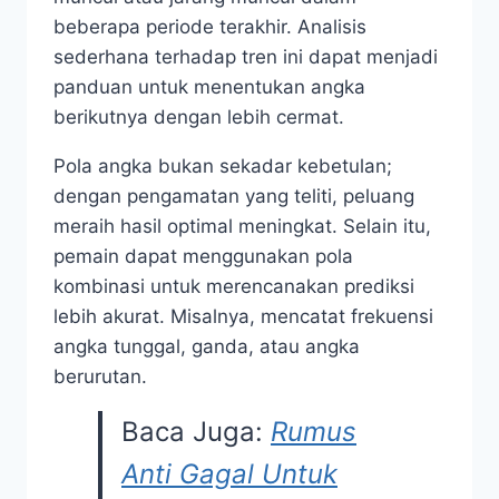
beberapa periode terakhir. Analisis
sederhana terhadap tren ini dapat menjadi
panduan untuk menentukan angka
berikutnya dengan lebih cermat.
Pola angka bukan sekadar kebetulan;
dengan pengamatan yang teliti, peluang
meraih hasil optimal meningkat. Selain itu,
pemain dapat menggunakan pola
kombinasi untuk merencanakan prediksi
lebih akurat. Misalnya, mencatat frekuensi
angka tunggal, ganda, atau angka
berurutan.
Baca Juga:
Rumus
Anti Gagal Untuk