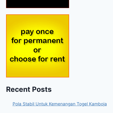
Recent Posts
Pola Stabil Untuk Kemenangan Togel Kamboja