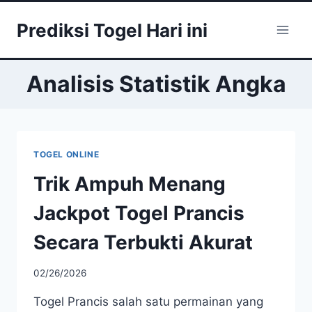
Skip
Prediksi Togel Hari ini
to
content
Analisis Statistik Angka
TOGEL ONLINE
Trik Ampuh Menang
Jackpot Togel Prancis
Secara Terbukti Akurat
02/26/2026
Togel Prancis salah satu permainan yang