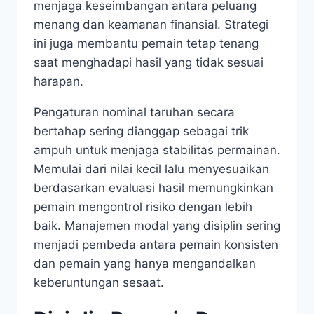
menjaga keseimbangan antara peluang
menang dan keamanan finansial. Strategi
ini juga membantu pemain tetap tenang
saat menghadapi hasil yang tidak sesuai
harapan.
Pengaturan nominal taruhan secara
bertahap sering dianggap sebagai trik
ampuh untuk menjaga stabilitas permainan.
Memulai dari nilai kecil lalu menyesuaikan
berdasarkan evaluasi hasil memungkinkan
pemain mengontrol risiko dengan lebih
baik. Manajemen modal yang disiplin sering
menjadi pembeda antara pemain konsisten
dan pemain yang hanya mengandalkan
keberuntungan sesaat.