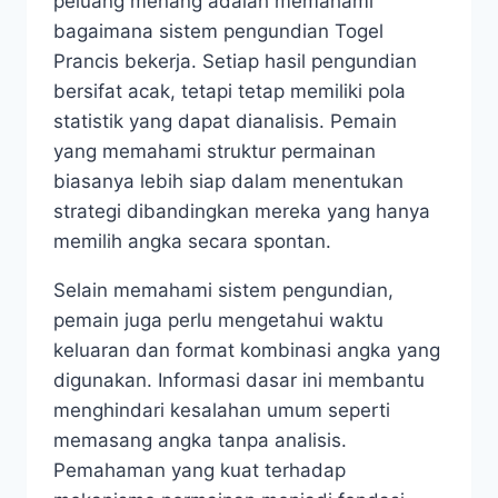
peluang menang adalah memahami
bagaimana sistem pengundian Togel
Prancis bekerja. Setiap hasil pengundian
bersifat acak, tetapi tetap memiliki pola
statistik yang dapat dianalisis. Pemain
yang memahami struktur permainan
biasanya lebih siap dalam menentukan
strategi dibandingkan mereka yang hanya
memilih angka secara spontan.
Selain memahami sistem pengundian,
pemain juga perlu mengetahui waktu
keluaran dan format kombinasi angka yang
digunakan. Informasi dasar ini membantu
menghindari kesalahan umum seperti
memasang angka tanpa analisis.
Pemahaman yang kuat terhadap