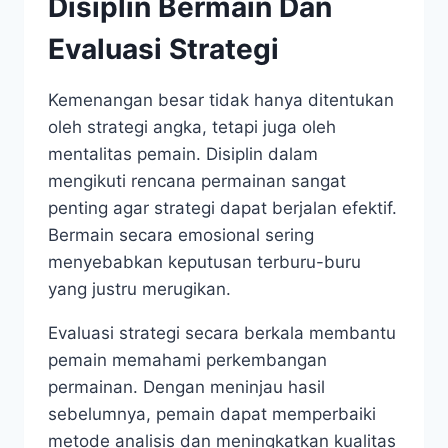
Disiplin Bermain Dan
Evaluasi Strategi
Kemenangan besar tidak hanya ditentukan
oleh strategi angka, tetapi juga oleh
mentalitas pemain. Disiplin dalam
mengikuti rencana permainan sangat
penting agar strategi dapat berjalan efektif.
Bermain secara emosional sering
menyebabkan keputusan terburu-buru
yang justru merugikan.
Evaluasi strategi secara berkala membantu
pemain memahami perkembangan
permainan. Dengan meninjau hasil
sebelumnya, pemain dapat memperbaiki
metode analisis dan meningkatkan kualitas