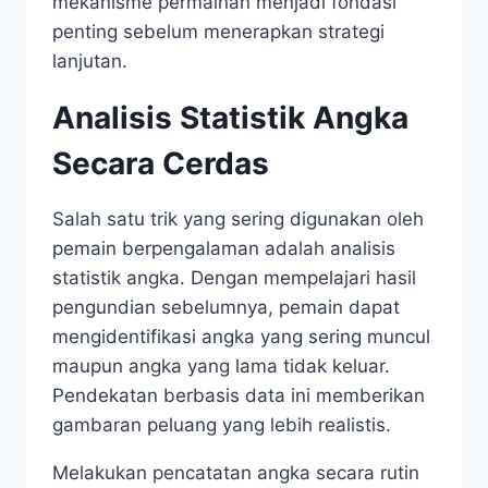
mekanisme permainan menjadi fondasi
penting sebelum menerapkan strategi
lanjutan.
Analisis Statistik Angka
Secara Cerdas
Salah satu trik yang sering digunakan oleh
pemain berpengalaman adalah analisis
statistik angka. Dengan mempelajari hasil
pengundian sebelumnya, pemain dapat
mengidentifikasi angka yang sering muncul
maupun angka yang lama tidak keluar.
Pendekatan berbasis data ini memberikan
gambaran peluang yang lebih realistis.
Melakukan pencatatan angka secara rutin